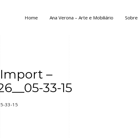
Home
Ana Verona – Arte e Mobiliário
Sobre 
Import –
26__05-33-15
05-33-15